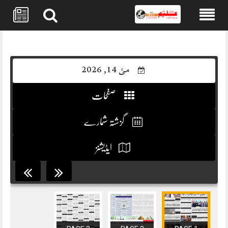
Skip
to
content
مئ 14, 2026
صفحات
گزشتہ شمارے
ایڈیشنز