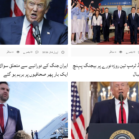
0 تبصرے
مناظر
0 تبصرے
مناظر
اپریل 24, 2026
0
0
 ٹرمپ تین روزہ دورے پر بیجنگ پہنچ
ایران جنگ کے دورانیے سے متعلق سوال
بال
ایک بار پھر صحافیوں پر برہم ہو گئے