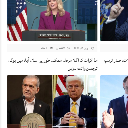
0 تبصرے
مناظر
اپریل 15, 2026
0
ات، صدر ٹرمپ
مذاکرات کا اگلا مرحلہ ممکنہ طور پر اسلام آباد میں ہوگا،
ترجمان وائٹ ہاؤس