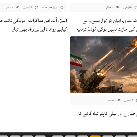
0 تبصرے
مناظر
0 تبصرے
مناظر
اپریل 10, 2026
0
0
کہ بندی، ایران کو ٹول دینے والے
اسلام آباد امن مذاکرات؛ امریکی نائب 
کی اجازت نہیں ہوگی، ڈونلڈ ٹرمپ
کیلیے روانہ؛ ایرانی وفد بھی تیار
0 تبصرے
مناظر
0
 امریکی طیارے اور ہیلی کاپٹر تباہ کرنے کا