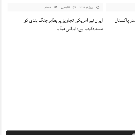
0 تبصرے
مناظر
اپریل 6, 2026
0
صدر پاکستان
ایران نے امریکی تجاویز پر بظاہر جنگ بندی کو
مستردکردیا ہے: ایرانی میڈیا