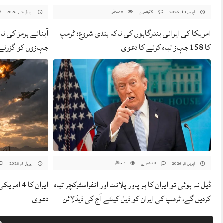
0 تبصرے
مناظر
اپریل 13, 2026
اپریل 12, 2026
0
امریکا کی ایرانی بندرگاہوں کی ناکہ بندی شروع؛ ٹرمپ
آبنائے ہرمز کی نا
کا 158 جہاز تباہ کرنے کا دعویٰ
جہازوں کو گزرنے 
0 تبصرے
مناظر
اپریل 6, 2026
اپریل 5, 2026
0
ڈیل نہ ہوئی تو ایران کا ہر پاور پلانٹ اور انفراسٹرکچر تباہ
ایران کا 4
کردیں گے، ٹرمپ کی ایران کو ڈیل کیلئے آج کی ڈیڈلائن
دعویٰ