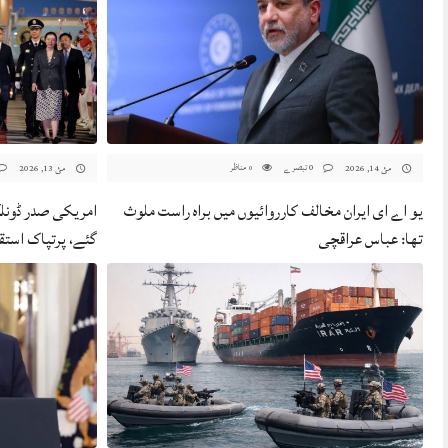
0 تبصرے
مناظر
مئ 14, 2026
مئ 13, 2026
0
یو اے ای ایران مخالف کارروائیوں میں براہ راست ملوث
امریکی صدر ڈونلڈ
تھا: عباس عراقچی
گئے، پرتپاک استق