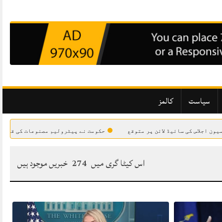
سیاست
کالمز
 کی سائیڈ لائن پر متوقع
حکومت نے پیٹرولیم مصنوعات کی قیمتوں میں کمی
اس کیٹا گری میں
274
خبریں موجود ہیں